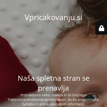
Vpricakovanju.si
Naša spletna stran se
prenavlja
Pripravljamo nekaj novega in še boljšega!
Trenutno prenavljamo spletno stran, da bo preglednejša,
hitrejša in polna uporabnih informacij.