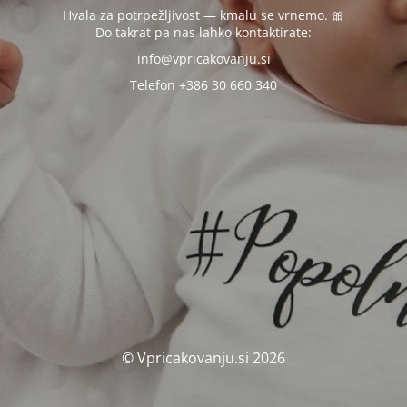
Hvala za potrpežljivost — kmalu se vrnemo. 🎀
Do takrat pa nas lahko kontaktirate:
info@vpricakovanju.si
Telefon +386 30 660 340
© Vpricakovanju.si 2026