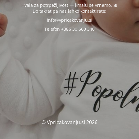
Hvala za potrpežljivost — kmalu se vrnemo. 🎀
Do takrat pa nas lahko kontaktirate:
info@vpricakovanju.si
Telefon +386 30 660 340
© Vpricakovanju.si 2026