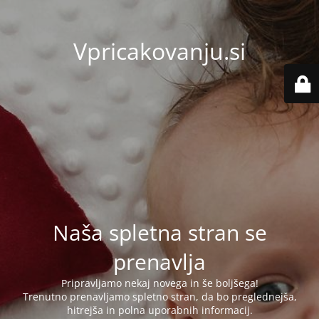
Vpricakovanju.si
Naša spletna stran se
prenavlja
Pripravljamo nekaj novega in še boljšega!
Trenutno prenavljamo spletno stran, da bo preglednejša,
hitrejša in polna uporabnih informacij.