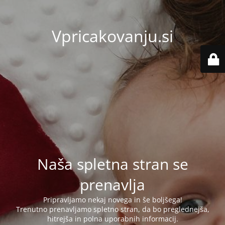
Vpricakovanju.si
Naša spletna stran se
prenavlja
Pripravljamo nekaj novega in še boljšega!
Trenutno prenavljamo spletno stran, da bo preglednejša,
hitrejša in polna uporabnih informacij.