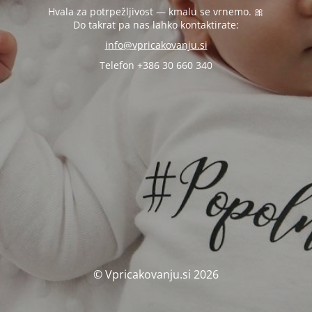
Hvala za potrpežljivost — kmalu se vrnemo. 🎀
Do takrat pa nas lahko kontaktirate:
info@vpricakovanju.si
Telefon +386 30 660 340
© Vpricakovanju.si 2026