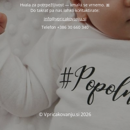
Hvala za potrpežljivost — kmalu se vrnemo. 🎀
Do takrat pa nas lahko kontaktirate:
info@vpricakovanju.si
Telefon +386 30 660 340
© Vpricakovanju.si 2026