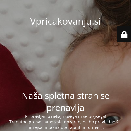
Vpricakovanju.si
Naša spletna stran se
prenavlja
Pripravljamo nekaj novega in še boljšega!
Trenutno prenavljamo spletno stran, da bo preglednejša,
hitrejša in polna uporabnih informacij.