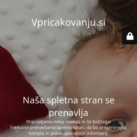
Vpricakovanju.si
Naša spletna stran se
prenavlja
Pripravljamo nekaj novega in še boljšega!
Trenutno prenavljamo spletno stran, da bo preglednejša,
hitrejša in polna uporabnih informacij.