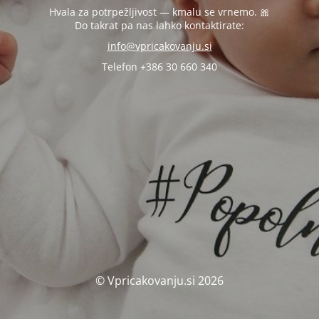
Hvala za potrpežljivost — kmalu se vrnemo. 🎀
Do takrat pa nas lahko kontaktirate:
info@vpricakovanju.si
Telefon +386 30 660 340
© Vpricakovanju.si 2026